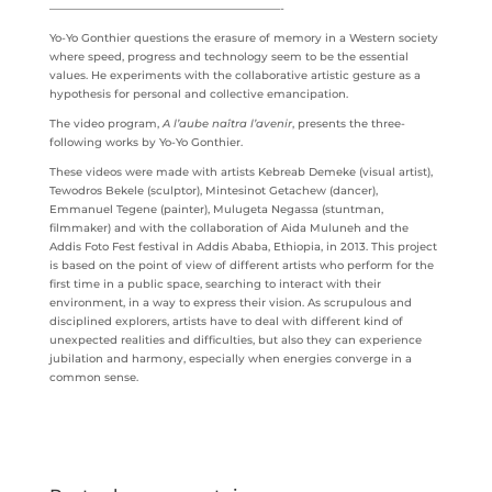
—————————————————————-
Yo-Yo Gonthier questions the erasure of memory in a Western society
where speed, progress and technology seem to be the essential
values. He experiments with the collaborative artistic gesture as a
hypothesis for personal and collective emancipation.
The video program,
A l’aube naîtra l’avenir
, presents the three-
following works by Yo-Yo Gonthier.
These videos were made with artists Kebreab Demeke (visual artist),
Tewodros Bekele (sculptor), Mintesinot Getachew (dancer),
Emmanuel Tegene (painter), Mulugeta Negassa (stuntman,
filmmaker) and with the collaboration of Aida Muluneh and the
Addis Foto Fest festival in Addis Ababa, Ethiopia, in 2013. This project
is based on the point of view of different artists who perform for the
first time in a public space, searching to interact with their
environment, in a way to express their vision. As scrupulous and
disciplined explorers, artists have to deal with different kind of
unexpected realities and difficulties, but also they can experience
jubilation and harmony, especially when energies converge in a
common sense.