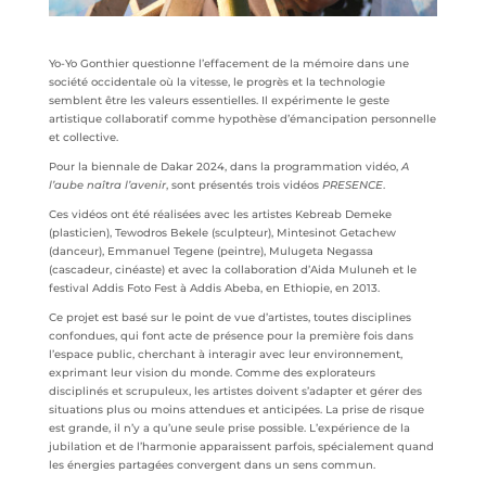
Yo-Yo Gonthier questionne l’effacement de la mémoire dans une
société occidentale où la vitesse, le progrès et la technologie
semblent être les valeurs essentielles. Il expérimente le geste
artistique collaboratif comme hypothèse d’émancipation personnelle
et collective.
Pour la biennale de Dakar 2024, dans la programmation vidéo,
A
l’aube naîtra l’avenir
, sont présentés trois vidéos
PRESENCE
.
Ces vidéos ont été réalisées avec les artistes Kebreab Demeke
(plasticien), Tewodros Bekele (sculpteur), Mintesinot Getachew
(danceur), Emmanuel Tegene (peintre), Mulugeta Negassa
(cascadeur, cinéaste) et avec la collaboration d’Aida Muluneh et le
festival Addis Foto Fest à Addis Abeba, en Ethiopie, en 2013.
Ce projet est basé sur le point de vue d’artistes, toutes disciplines
confondues, qui font acte de présence pour la première fois dans
l’espace public, cherchant à interagir avec leur environnement,
exprimant leur vision du monde. Comme des explorateurs
disciplinés et scrupuleux, les artistes doivent s’adapter et gérer des
situations plus ou moins attendues et anticipées. La prise de risque
est grande, il n’y a qu’une seule prise possible. L’expérience de la
jubilation et de l’harmonie apparaissent parfois, spécialement quand
les énergies partagées convergent dans un sens commun.