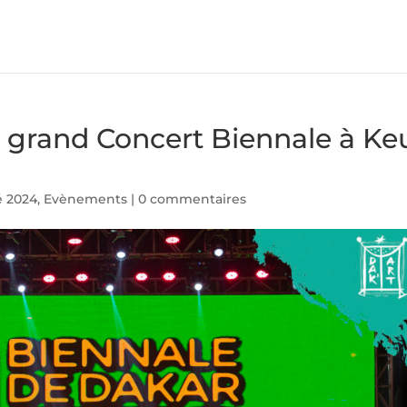
 grand Concert Biennale à Ke
é 2024
,
Evènements
|
0 commentaires