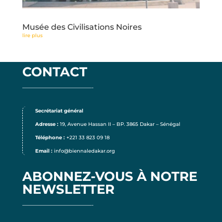
Musée des Civilisations Noires
lire plus
CONTACT
——————————————-
Secrétariat général
Adresse :
19, Avenue Hassan II – BP. 3865 Dakar – Sénégal
Téléphone :
+221 33 823 09 18
Email :
info@biennaledakar.org
ABONNEZ-VOUS À NOTRE
NEWSLETTER
——————————————-